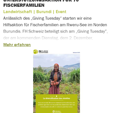
FISCHERFAMILIEN
Landwirtschaft
| Burundi
| Event
Anlässlich des „Giving Tuesday“ starten wir eine
Hilfsaktion für Fischerfamilien am Rweru-See im Norden
Burundis. FH Schweiz beteiligt sich am „Giving Tuesday”,
der am kommenden Dienstag, dem 2. Dezember,
stattfindet. Dieser Tag wurde ins Leben gerufen, um
Mehr erfahren
einen Gegenpol zum Konsumrausch des Black Friday zu
schaffen und den Fokus auf Spenden, gemeinnützige
Zwecke und die Unterstützung von
Wohltätigkeitsorganisationen zu legen.