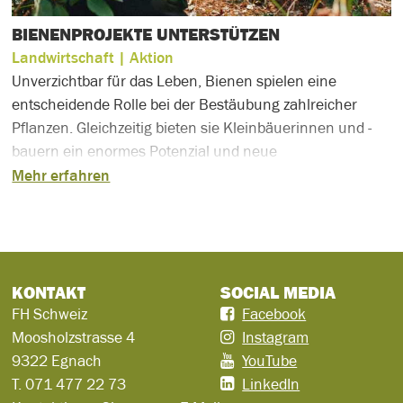
BIENENPROJEKTE UNTERSTÜTZEN
Landwirtschaft
| Aktion
Unverzichtbar für das Leben, Bienen spielen eine
entscheidende Rolle bei der Bestäubung zahlreicher
Pflanzen. Gleichzeitig bieten sie Kleinbäuerinnen und -
bauern ein enormes Potenzial und neue
Einkommensperspektiven.
Mehr erfahren
KONTAKT
SOCIAL MEDIA
FH Schweiz
Facebook
Moosholzstrasse 4
Instagram
9322 Egnach
YouTube
T.
071 477 22 73
LinkedIn