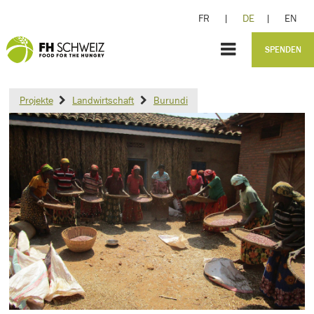
FR
|
DE
|
EN
SPENDEN
Projekte
Landwirtschaft
Burundi