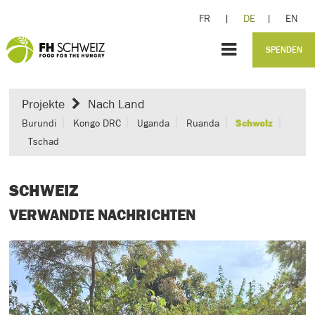
FR
|
DE
|
EN
SPENDEN
Projekte
Nach Land
Burundi
Kongo DRC
Uganda
Ruanda
Schweiz
Tschad
SCHWEIZ
VERWANDTE NACHRICHTEN