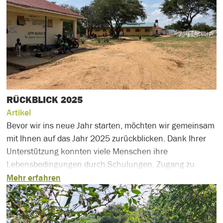
RÜCKBLICK 2025
Artikel
Bevor wir ins neue Jahr starten, möchten wir gemeinsam
mit Ihnen auf das Jahr 2025 zurückblicken. Dank Ihrer
Unterstützung konnten viele Menschen ihre
Lebensbedingungen durch Schulungen, Zugang zu
sauberem Wasser und neue Einkommensmöglichkeiten
Mehr erfahren
verbessern. Wir freuen uns, einige der Erfolge des Jahres
2025 Revue passieren zu lassen.