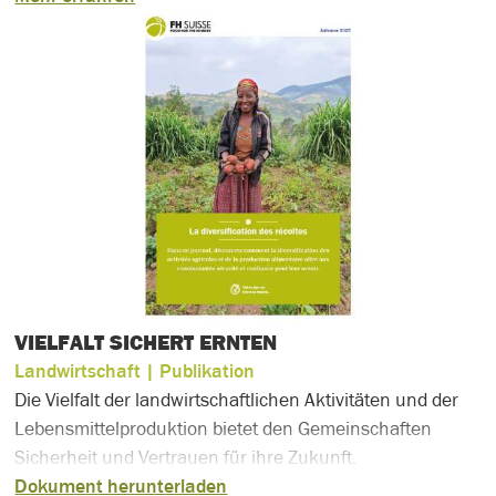
einen Gegenpol zum Konsumrausch des Black Friday zu
schaffen und den Fokus auf Spenden, gemeinnützige
Zwecke und die Unterstützung von
Wohltätigkeitsorganisationen zu legen.
VIELFALT SICHERT ERNTEN
Landwirtschaft
| Publikation
Die Vielfalt der landwirtschaftlichen Aktivitäten und der
Lebensmittelproduktion bietet den Gemeinschaften
Sicherheit und Vertrauen für ihre Zukunft.
Dokument herunterladen