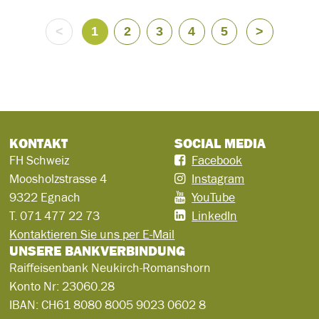
<
1
2
3
4
5
>
KONTAKT
SOCIAL MEDIA
FH Schweiz
Facebook
Moosholzstrasse 4
Instagram
9322 Egnach
YouTube
T.
071 477 22 73
LinkedIn
Kontaktieren Sie uns per E-Mail
UNSERE BANKVERBINDUNG
Raiffeisenbank Neukirch-Romanshorn
Konto Nr:
23060.28
IBAN:
CH61 8080 8005 9023 0602 8