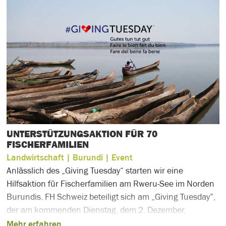
UNTERSTÜTZUNGSAKTION FÜR 70
FISCHERFAMILIEN
Landwirtschaft
| Burundi
| Event
Anlässlich des „Giving Tuesday“ starten wir eine
Hilfsaktion für Fischerfamilien am Rweru-See im Norden
Burundis. FH Schweiz beteiligt sich am „Giving Tuesday”,
der am kommenden Dienstag, dem 2. Dezember,
stattfindet. Dieser Tag wurde ins Leben gerufen, um
Mehr erfahren